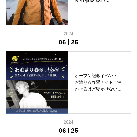
in Nagano Vol.3～
2024
06
25
オープン記念イベント～
お泊り☆春翠ナイト 泣
かせるけど寝かせない
よ！夏祭り！～
2024
06
25