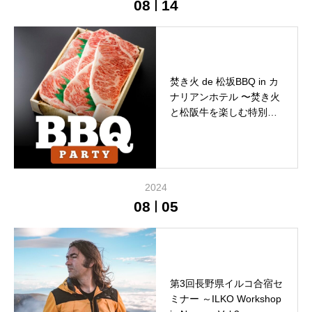
08
14
焚き火 de 松坂BBQ in カ
ナリアンホテル 〜焚き火
と松阪牛を楽しむ特別な
夜〜
2024
08
05
第3回長野県イルコ合宿セ
ミナー ～ILKO Workshop